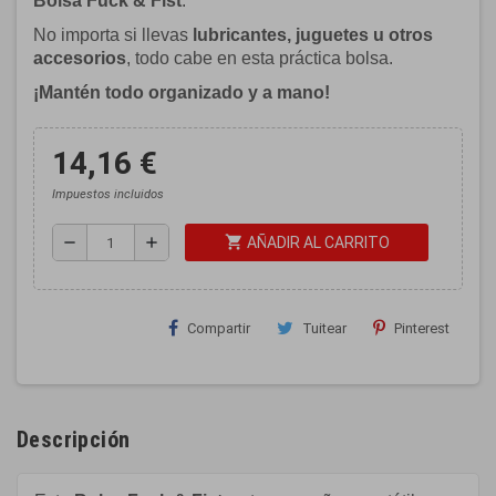
Bolsa Fuck & Fist
.
No importa si llevas
lubricantes, juguetes u otros
accesorios
, todo cabe en esta práctica bolsa.
¡Mantén todo organizado y a mano!
14,16 €
Impuestos incluidos
shopping_cart
remove
add
AÑADIR AL CARRITO
Compartir
Tuitear
Pinterest
Descripción