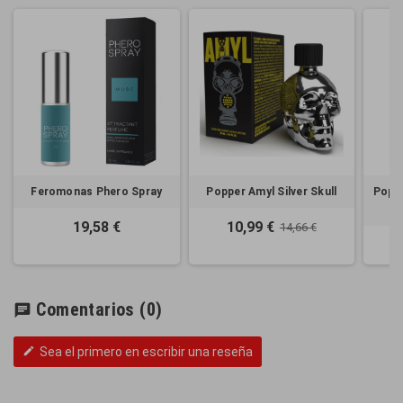
Feromonas Phero Spray
Popper Amyl Silver Skull
Popp
19,58 €
10,99 €
14,66 €
Comentarios
(0)
chat
Sea el primero en escribir una reseña
edit