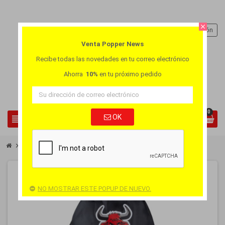
close
person
Iniciar sesión
Venta Popper News
Recibe todas las novedades en tu correo electrónico
Ahorra
10%
en tu próximo pedido
0
view_headline
OK
search
chevron_right
chevron_right
Accesorios
Bolsa Fuck & Fist
NO MOSTRAR ESTE POPUP DE NUEVO.