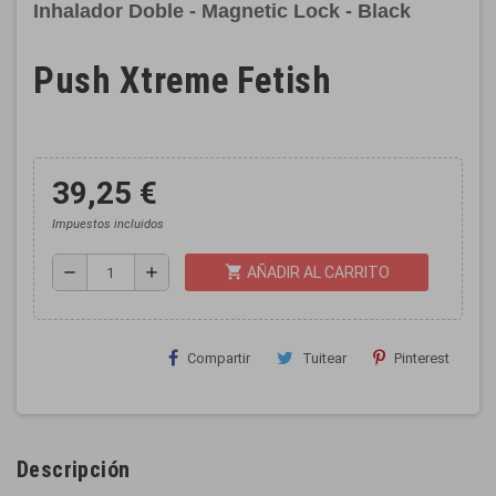
Inhalador Doble - Magnetic Lock - Black
Push Xtreme Fetish
39,25 €
Impuestos incluidos
shopping_cart
remove
add
AÑADIR AL CARRITO
Compartir
Tuitear
Pinterest
Descripción