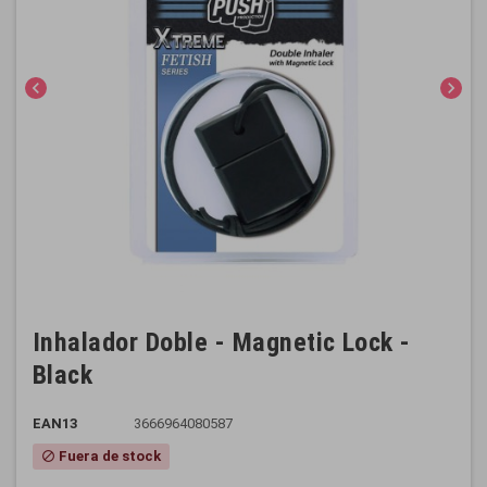
chevron_left
chevron_right
Inhalador Doble - Magnetic Lock -
Black
EAN13
3666964080587
Fuera de stock
block