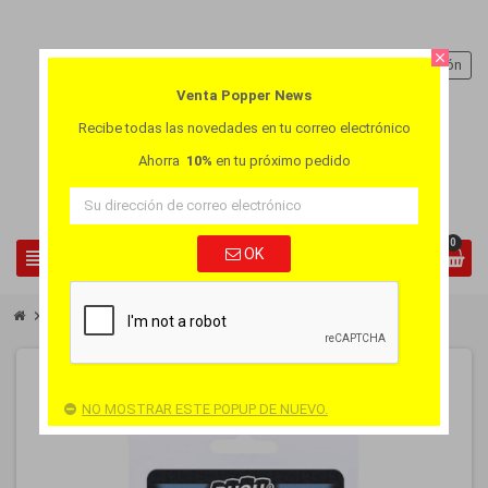
close
person
Iniciar sesión
Venta Popper News
Recibe todas las novedades en tu correo electrónico
Ahorra
10%
en tu próximo pedido
0
view_headline
OK
search
chevron_right
chevron_right
Accesorios
Inhalador Doble - Magnetic Lock - Black
FUERA DE STOCK
NO MOSTRAR ESTE POPUP DE NUEVO.