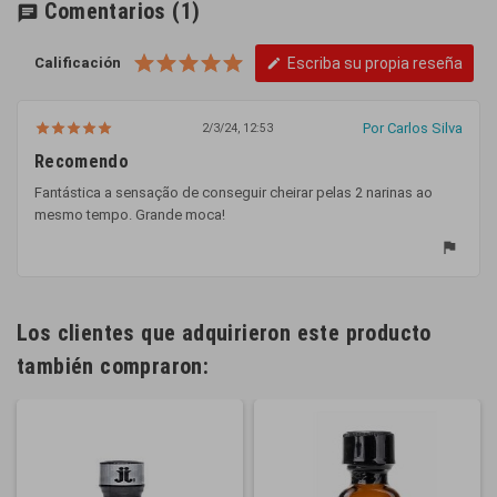
Comentarios
(1)
chat
Calificación
Escriba su propia reseña
edit
Por Carlos Silva
2/3/24, 12:53
Recomendo
Fantástica a sensação de conseguir cheirar pelas 2 narinas ao
mesmo tempo. Grande moca!
flag
Los clientes que adquirieron este producto
también compraron: