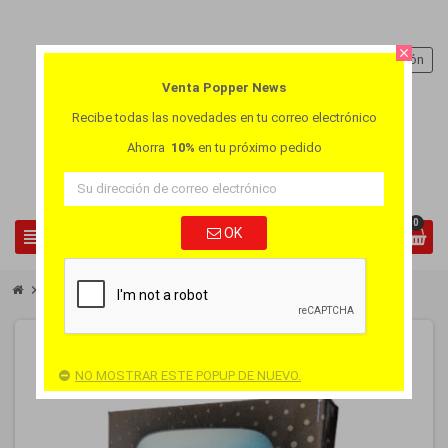
close
person
Iniciar sesión
Venta Popper News
Recibe todas las novedades en tu correo electrónico
Ahorra
10%
en tu próximo pedido
0
view_headline
OK
search
chevron_right
chevron_right
Afrodisíacos
MAXperform 4 cápsulas
NO MOSTRAR ESTE POPUP DE NUEVO.