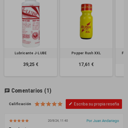
Lubricante J-LUBE
Popper Rush XXL
Fer
39,25 €
17,61 €
Comentarios
(1)
chat
Calificación
Escriba su propia reseña
edit
Por Juan Andariego
20/8/24, 11:40