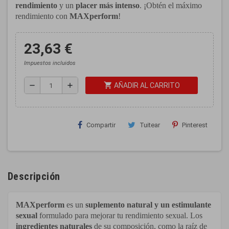
rendimiento
y un
placer más intenso
. ¡Obtén el máximo
rendimiento con
MAXperform
!
23,63 €
Impuestos incluidos
shopping_cart
remove
add
AÑADIR AL CARRITO
Compartir
Tuitear
Pinterest
Descripción
MAXperform
es un
suplemento natural y un estimulante
sexual
formulado para mejorar tu rendimiento sexual. Los
ingredientes naturales
de su composición, como la raíz de