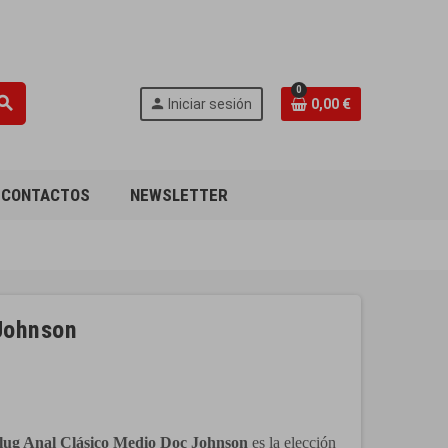
0
earch
person
Iniciar sesión
0,00 €
CONTACTOS
NEWSLETTER
 Johnson
Plug Anal Clásico Medio Doc Johnson
es la elección