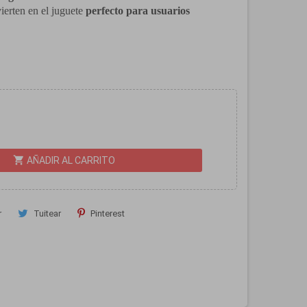
ierten en el juguete
perfecto para usuarios
shopping_cart
AÑADIR AL CARRITO
r
Tuitear
Pinterest