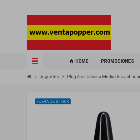
view_headline
HOME
PROMOCIONES
home
chevron_right
Juguetes
chevron_right
Plug Anal Clásico Medio Doc Johnso
FUERA DE STOCK