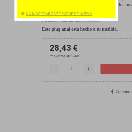
ideal para ti
. Su forma y sus dimensiones lo conv
intermedios
.
NO MOSTRAR ESTE POPUP DE NUEVO.
¿Quieres ampliar tus horizontes?
Este plug anal está hecho a tu medida.
28,43 €
Impuestos incluidos
remove
add
Comparti