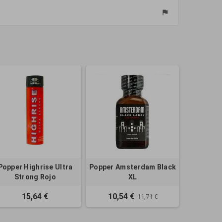
flag
Popper Highrise Ultra
Popper Amsterdam Black
Strong Rojo
XL
15,64 €
10,54 €
11,71 €