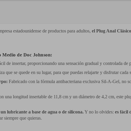
empresa estadounidense de productos para adultos,
el Plug Anal Clási
ico Medio de Doc Johnson:
cil de insertar, proporcionando una sensación gradual y controlada de p
za que se quede en su lugar, para que puedas relajarte y disfrutar cad
rpo:
Fabricado con la fórmula antibacteriana exclusiva Sil-A-Gel, no so
n una longitud insertable de 11,8 cm y un diámetro de 4,2 cm, este plug 
 un lubricante a base de agua o de silicona.
Y no lo olvides:
es fácil 
ar siempre que quieras.