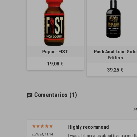
Popper FIST
Push Anal Lube Gold
Edition
19,08 €
39,25 €
Comentarios
(1)
chat
Ca
Highly recommend
20/9/24, 11:14
I was a bit nervous about trying a med