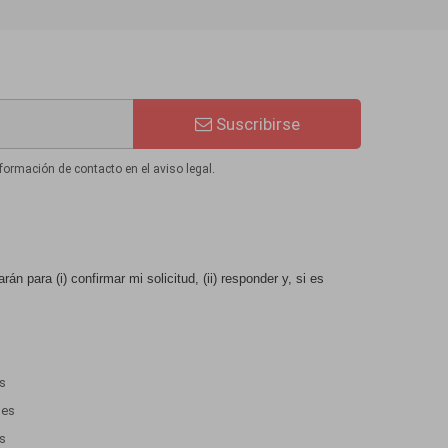
Suscribirse
formación de contacto en el aviso legal.
n para (i) confirmar mi solicitud, (ii) responder y, si es
es
nes
os