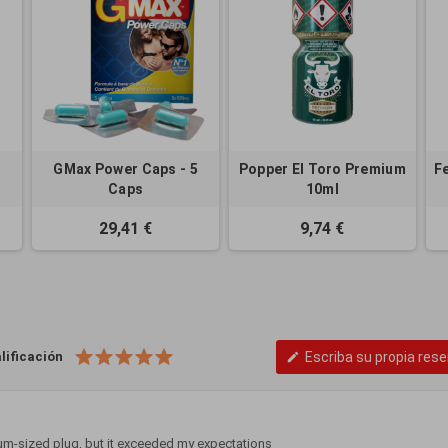
GMax Power Caps - 5
Popper El Toro Premium
F
Caps
10ml
29,41 €
9,74 €
lificación
Escriba su propia res
edit
ium-sized plug, but it exceeded my expectations