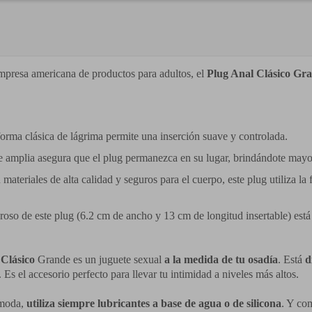
empresa americana de productos para adultos, el
Plug Anal Clásico Gr
orma clásica de lágrima permite una inserción suave y controlada.
 amplia asegura que el plug permanezca en su lugar, brindándote mayor
ateriales de alta calidad y seguros para el cuerpo, este plug utiliza la
oso de este plug (6.2 cm de ancho y 13 cm de longitud insertable) está
 Clásico
Grande es un juguete sexual
a la medida de tu osadía
. Está
d
s el accesorio perfecto para llevar tu intimidad a niveles más altos.
ómoda,
utiliza siempre lubricantes a base de agua o de silicona
. Y c