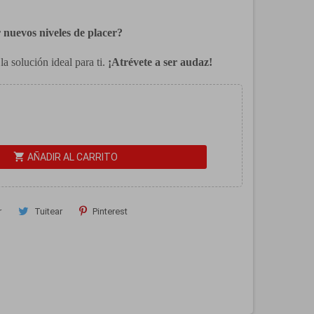
 nuevos niveles de placer?
la solución ideal para ti.
¡Atrévete a ser audaz!
shopping_cart
AÑADIR AL CARRITO
r
Tuitear
Pinterest