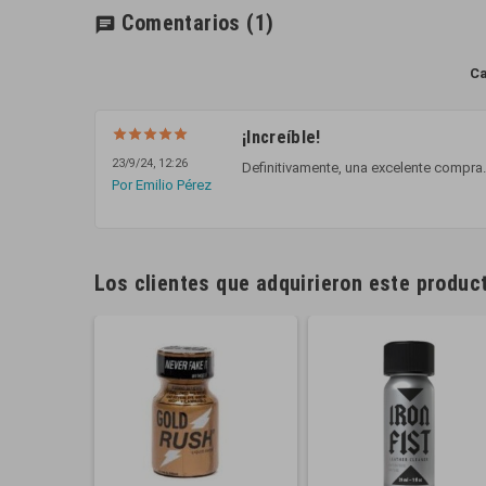
Comentarios
(1)
chat
Ca
¡Increíble!
23/9/24, 12:26
Definitivamente, una excelente compra.
Por Emilio Pérez
Los clientes que adquirieron este produ