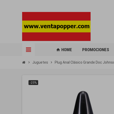
view_headline
HOME
PROMOCIONES
home
chevron_right
Juguetes
chevron_right
Plug Anal Clásico Grande Doc Johns
-25%