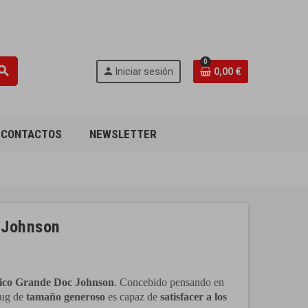
0
earch
person
Iniciar sesión
0,00 €
CONTACTOS
NEWSLETTER
c Johnson
sico Grande Doc Johnson
. Concebido pensando en
plug de
tamaño generoso
es capaz de
satisfacer a los