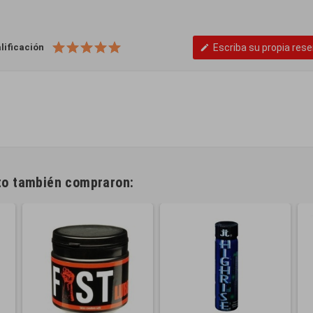
lificación
Escriba su propia res
edit
cto también compraron: