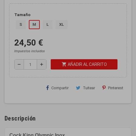
Tamaño
S
M
L
XL
24,50 €
Impuestos incluidos
shopping_cart
remove
add
AÑADIR AL CARRITO
Compartir
Tuitear
Pinterest
Descripción
Cock King Olympic Inox