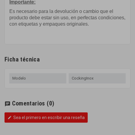
Importante:
Es necesario para la devolución o cambio que el
producto debe estar sin uso, en perfectas condiciones,
con etiquetas y empaques originales.
Ficha técnica
Modelo
CockingInox
Comentarios
(0)
chat
Sea el primero en escribir una reseña
edit