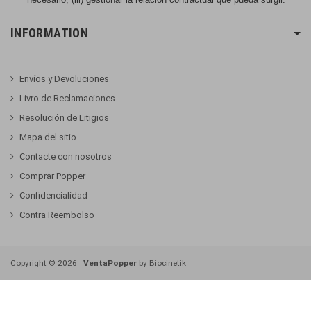
INFORMATION
Envíos y Devoluciones
Livro de Reclamaciones
Resolución de Litigios
Mapa del sitio
Contacte con nosotros
Comprar Popper
Confidencialidad
Contra Reembolso
Copyright ©
2026
VentaPopper
by Biocinetik