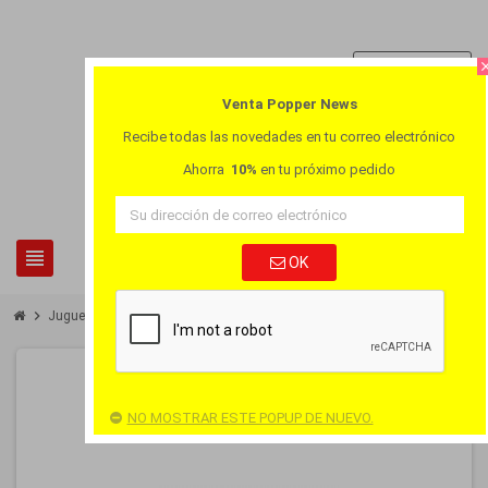
person
Iniciar sesión
clo
Venta Popper News
Recibe todas las novedades en tu correo electrónico
Ahorra
10%
en tu próximo pedido
0
view_headline
search
OK
chevron_right
chevron_right
Juguetes
Cock Ring Olympic Inox
NO MOSTRAR ESTE POPUP DE NUEVO.