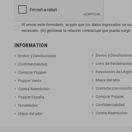
Al enviar este formulario, acepto que los datos ingresados se usará
necesario, (iii) gestionar la relación contractual que pueda surgir.
INFORMATION
Envíos y Devolucion
Envíos y Devoluciones
Livro de Reclamacio
Confidencialidad
Resolución de Litigi
Comprar Popper
Mapa del sitio
Popper Venta
Contacte con nosotr
Contra Reembolso
Comprar Popper
Popper España
Confidencialidad
Novedades
Contra Reembolso
Mapa del sitio