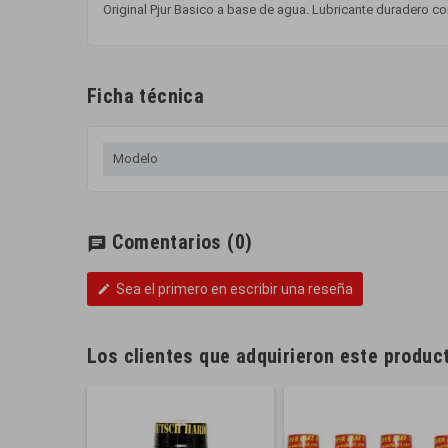
Original Pjur Basico a base de agua. Lubricante duradero c
Ficha técnica
Modelo
Comentarios
(0)
chat
Sea el primero en escribir una reseña
edit
Los clientes que adquirieron este produ