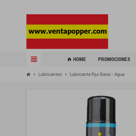
view_headline
HOME
PROMOCIONES
home
chevron_right
Lubricantes
chevron_right
Lubricante Pjur Basic - Agua