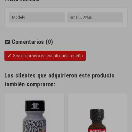
Modelo
small.JJPlus
Comentarios
(0)
chat
Sea el primero en escribir una reseña
edit
Los clientes que adquirieron este producto
también compraron: