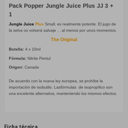
Pack Popper Jungle Juice Plus JJ 3 +
1
Jungle
Juice
Plus
Small,
es realmente
potente
.
El jugo
de
la selva
os volverá
salvaje
...
al menos
por unos momentos
.
The Original
Botella:
4 x 10
ml
Fórmula
:
Nitrite Pentul
Origen:
Canada
De acuerdo con la
nueva ley europea
,
se prohíbe
la
importación de
isobutilo
.
Las
fórmulas
de
isopropílico
son
una excelente
alternativa
, manteniendo
los
mismos efectos
.
Ficha técnica