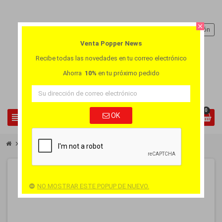
close
person
Iniciar sesión
Venta Popper News
Recibe todas las novedades en tu correo electrónico
Ahorra
10%
en tu próximo pedido
0
view_headline
OK
search
chevron_right
chevron_right
Paga 3 Lleva 4
Pack Popper Jungle Juice Plus JJ 3 + 1
-25%
PACK
NO MOSTRAR ESTE POPUP DE NUEVO.