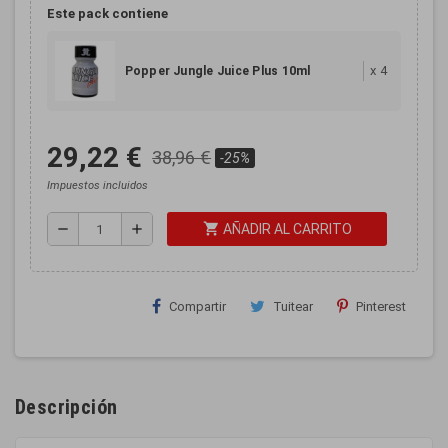
Este pack contiene
x
4
Popper Jungle Juice Plus 10ml
29,22 €
38,96 €
-25%
Impuestos incluidos
shopping_cart
remove
add
AÑADIR AL CARRITO
Compartir
Tuitear
Pinterest
Descripción