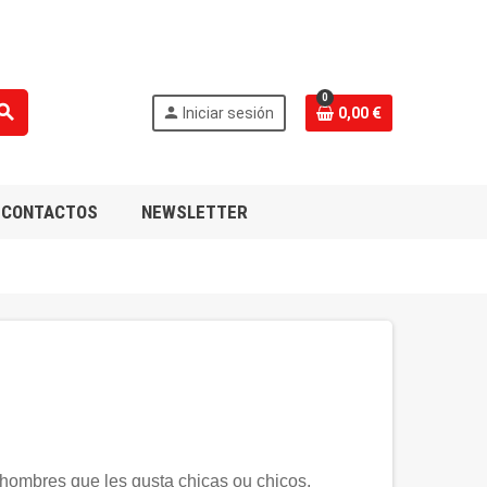
0
earch
person
Iniciar sesión
0,00 €
CONTACTOS
NEWSLETTER
hombres
que les gusta chicas ou chicos.