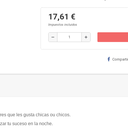
17,61 €
Impuestos incluidos
remove
add
Comparti
res
que les gusta chicas ou chicos.
zar tu suceso en la noche.