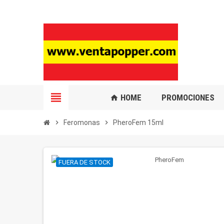
view_headline
HOME
PROMOCIONES
home
chevron_right
Feromonas
chevron_right
PheroFem 15ml
FUERA DE STOCK