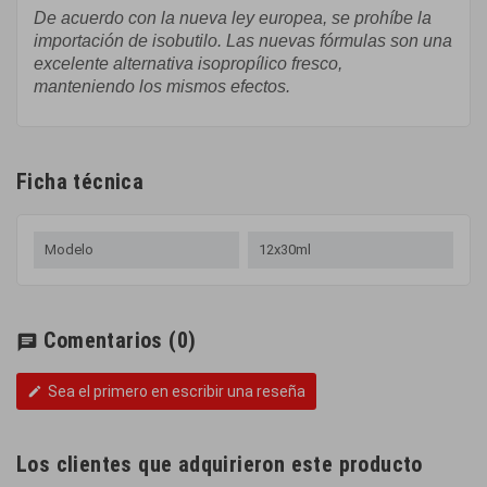
De acuerdo con la
nueva ley europea
,
se prohíbe
la
importación de
isobutilo
.
Las
nuevas
fórmulas
son una
excelente
alternativa
isopropílico
fresco
,
manteniendo
los
mismos efectos
.
Ficha técnica
Modelo
12x30ml
Comentarios
(0)
chat
Sea el primero en escribir una reseña
edit
Los clientes que adquirieron este producto