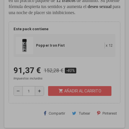
en un práctico paquete de
12 frascos
de aluminio. Su potente
fórmula despierta tus sentidos y aumenta el
deseo sexual
para
una noche de placer sin inhibiciones.
Este pack contiene
x
12
Popper Iron Fist
91,37 €
152,28 €
-40%
Impuestos incluidos
shopping_cart
remove
add
AÑADIR AL CARRITO
Compartir
Tuitear
Pinterest