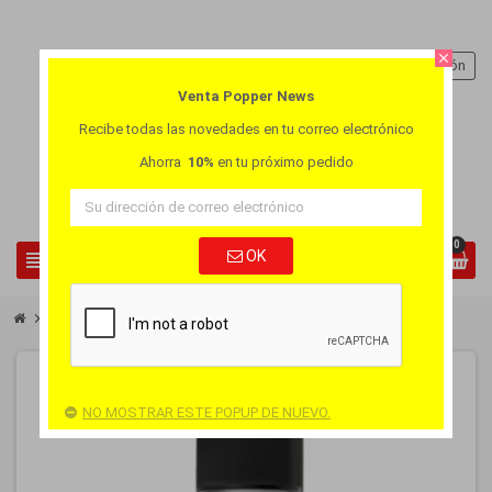
close
person
Iniciar sesión
Venta Popper News
Recibe todas las novedades en tu correo electrónico
Ahorra
10%
en tu próximo pedido
0
view_headline
OK
search
chevron_right
chevron_right
Popper al por Mayor
Caja 12 Popper Iron Fist
-40%
PACK
FUERA DE STOCK
NO MOSTRAR ESTE POPUP DE NUEVO.