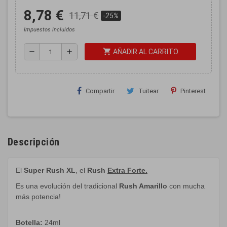
8,78 €
11,71 €
-25%
Impuestos incluidos
shopping_cart
remove
add
AÑADIR AL CARRITO
Compartir
Tuitear
Pinterest
Descripción
El
Super Rush XL
, el
Rush
Extra Forte.
Es una evolución del tradicional
Rush Amarillo
con mucha
más potencia!
Botella
:
24
ml