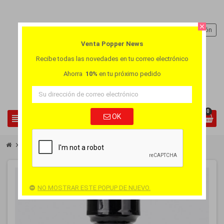
close
person
Iniciar sesión
Venta Popper News
Recibe todas las novedades en tu correo electrónico
Ahorra
10%
en tu próximo pedido
0
view_headline
OK
search
chevron_right
chevron_right
Popper Grande
Popper Super Red Rush XL
-25%
NO MOSTRAR ESTE POPUP DE NUEVO.