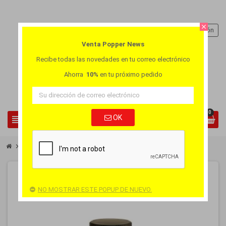
close
person
Iniciar sesión
Venta Popper News
Recibe todas las novedades en tu correo electrónico
Ahorra
10%
en tu próximo pedido
0
view_headline
OK
search
chevron_right
chevron_right
Popper Pequeňo
Popper Wings 10ml
NO MOSTRAR ESTE POPUP DE NUEVO.