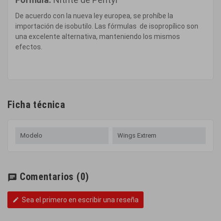
De acuerdo con la nueva ley europea, se prohíbe la
importación de isobutilo. Las fórmulas de isopropílico son
una excelente alternativa, manteniendo los mismos
efectos.
Ficha técnica
Modelo
Wings Extrem
Comentarios
(0)
chat
Sea el primero en escribir una reseña
edit