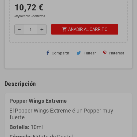
10,72 €
Impuestos incluidos
shopping_cart
remove
add
AÑADIR AL CARRITO
Compartir
Tuitear
Pinterest
Descripción
Popper
Wings Extreme
El Popper Wings Extreme é un Popper muy
fuerte.
Botella:
10ml
Fórmula:
Nitrite de Pentyl