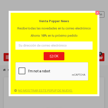
close
person
Iniciar sesión
Venta Popper News
Recibe todas las novedades en tu correo electrónico
Ahorra
10%
en tu próximo pedido
0
view_headline
OK
search
chevron_right
chevron_right
Popper Pequeňo
Popper Rush Especial EU
-25%
NO MOSTRAR ESTE POPUP DE NUEVO.