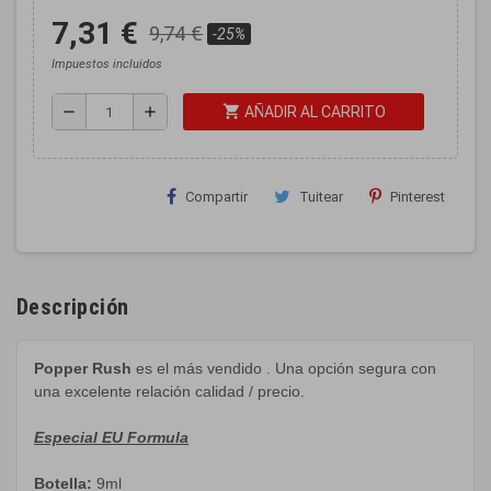
7,31 €
9,74 €
-25%
Impuestos incluidos
shopping_cart
remove
add
AÑADIR AL CARRITO
Compartir
Tuitear
Pinterest
Descripción
Popper
Rush
es el más vendido
.
Una opción segura
con
una
excelente relación calidad /
precio.
Especial EU Formula
Botella
:
9ml