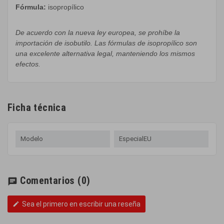
Fórmula
:
isopropílico
De acuerdo con la
nueva ley europea
,
se prohíbe
la
importación de
isobutilo
.
Las
fórmulas
de
isopropílico
son
una excelente
alternativa
legal
, manteniendo
los
mismos
efectos
.
Ficha técnica
Modelo
EspecialEU
Comentarios
(0)
chat
Sea el primero en escribir una reseña
edit