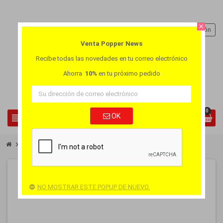
close
person
Iniciar sesión
Venta Popper News
Recibe todas las novedades en tu correo electrónico
Ahorra
10%
en tu próximo pedido
0
view_headline
OK
search
chevron_right
chevron_right
Popper Pequeňo
Popper Pur Amyl Propyl 10ml
-25%
NO MOSTRAR ESTE POPUP DE NUEVO.