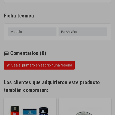
Ficha técnica
Modelo
PurAMYPro
Comentarios
(0)
chat
Sea el primero en escribir una reseña
edit
Los clientes que adquirieron este producto
también compraron: