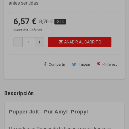
antes sentidas.
6,57 €
8,76 €
-25%
Impuestos incluidos
shopping_cart
remove
add
AÑADIR AL CARRITO
Compartir
Tuitear
Pinterest
Descripción
Popper Jolt - Pur Amyl Propyl
Un poderoso Popper de la famosa marca francesa