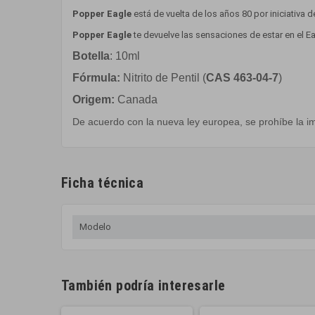
Popper Eagle
está de vuelta de los años 80 por iniciativa 
Popper Eagle
te devuelve las sensaciones de estar en el
Botella
: 10ml
Fórmula:
Nitrito de Pentil (
CAS 463-04-7
)
Origem:
Canada
De acuerdo con la nueva ley europea, se prohíbe la im
Ficha técnica
Modelo
También podría interesarle