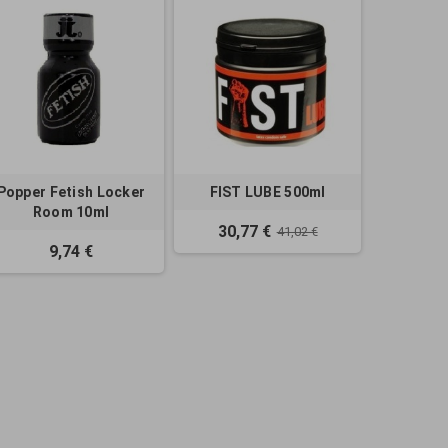
Popper Fetish Locker
FIST LUBE 500ml
Room 10ml
30,77 €
41,02 €
9,74 €