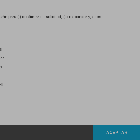
n para (i) confirmar mi solicitud, (ii) responder y, si es
es
nes
os
os
ACEPTAR