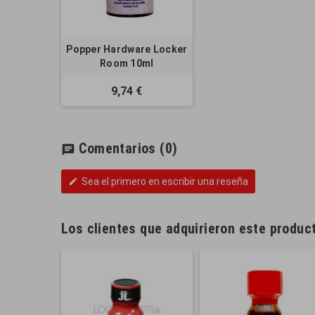
Popper Hardware Locker
Room 10ml
9,74 €
Comentarios
(0)
chat
Sea el primero en escribir una reseña
edit
Los clientes que adquirieron este produ