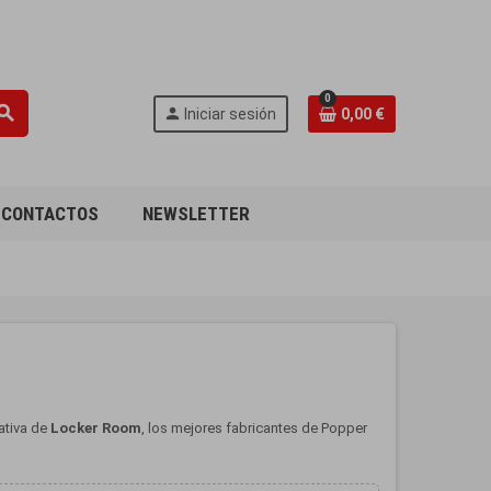
0
earch
person
Iniciar sesión
0,00 €
CONTACTOS
NEWSLETTER
ativa de
Locker Room
, los mejores fabricantes de Popper