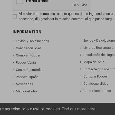
Al enviar este formulario, acepto que los datos ingresados se usará
necesario, (iii) gestionar la relación contractual que pueda surgir.
INFORMATION
Envíos y Devolucion
Envíos y Devoluciones
Livro de Reclamacio
Confidencialidad
Resolución de Litigi
Comprar Popper
Mapa del sitio
Popper Venta
Contacte con nosotr
Contra Reembolso
Comprar Popper
Popper España
Confidencialidad
Novedades
Contra Reembolso
Mapa del sitio
are agreeing to our use of cookies.
Find out more here
.