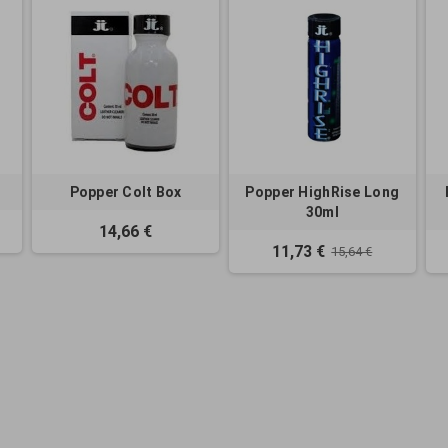
Popper Colt Box
Popper HighRise Long
30ml
14,66 €
11,73 €
15,64 €