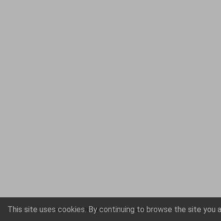
This site uses cookies. By continuing to browse the site you 
Copyright ©
2026
VentaPopper
by Biocinetik