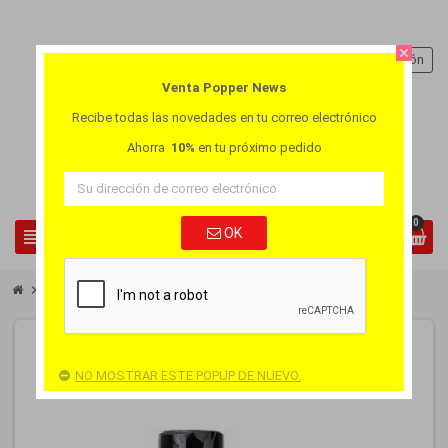
close
person
Iniciar sesión
Venta Popper News
Recibe todas las novedades en tu correo electrónico
Ahorra
10%
en tu próximo pedido
0
view_headline
OK
search
chevron_right
Paquete Popper Rush Zero XL & Rush Zero Small
-10%
PACK
NO MOSTRAR ESTE POPUP DE NUEVO.