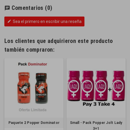
Comentarios
(0)
chat
Sea el primero en escribir una reseña
edit
Los clientes que adquirieron este producto
también compraron:
Paquete 2 Popper Dominator
Small - Pack Popper Jolt Lady
3+1