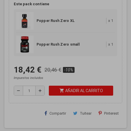
Este pack contiene
x
1
Popper Rush Zero XL
x
1
Popper Rush Zero small
18,42 €
20,46 €
-10%
Impuestos incluidos
shopping_cart
remove
add
AÑADIR AL CARRITO
Compartir
Tuitear
Pinterest