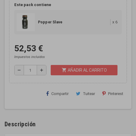
Este pack contiene
x
6
Popper Slave
52,53 €
Impuestos incluidos
shopping_cart
remove
add
AÑADIR AL CARRITO
Compartir
Tuitear
Pinterest
Descripción