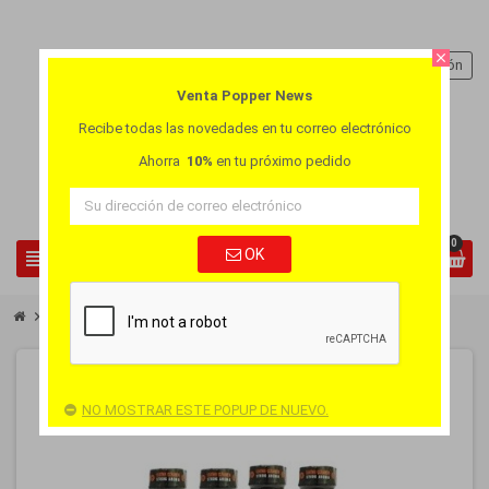
close
person
Iniciar sesión
Venta Popper News
Recibe todas las novedades en tu correo electrónico
Ahorra
10%
en tu próximo pedido
0
view_headline
OK
search
chevron_right
Pay4 - Take 6 - Popper Slave
PACK
NO MOSTRAR ESTE POPUP DE NUEVO.