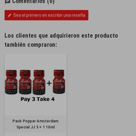
Comentarios
(0)
chat
Sea el primero en escribir una reseña
edit
Los clientes que adquirieron este producto
también compraron:
Pack Popper Amsterdam
Special JJ 3 + 1 10ml