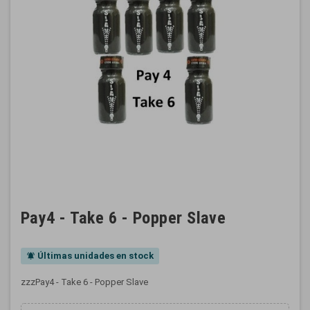
Pay4 - Take 6 - Popper Slave
Últimas unidades en stock
notifications_active
zzzPay4 - Take 6 - Popper Slave