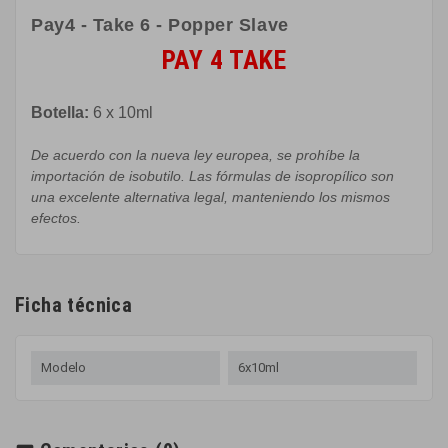
Pay4 - Take 6 - Popper Slave
PAY 4 TAKE
Botella
:
6 x
10ml
De acuerdo con la
nueva ley europea
,
se prohíbe
la
importación de
isobutilo
.
Las
fórmulas
de
isopropílico son
una excelente
alternativa
legal, manteniendo
los
mismos
efectos
.
Ficha técnica
Modelo
6x10ml