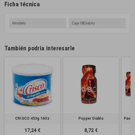
Ficha técnica
Modelo
Caja18Diablo
También podría interesarle
CRISCO 453g 16Oz
Popper Diablo
Pack 
17,24 €
8,72 €