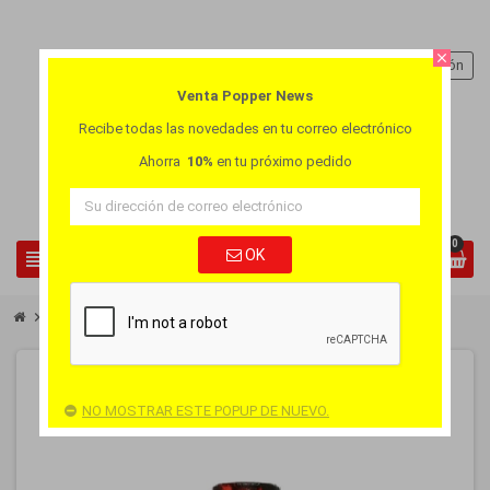
close
person
Iniciar sesión
Venta Popper News
Recibe todas las novedades en tu correo electrónico
Ahorra
10%
en tu próximo pedido
0
view_headline
OK
search
chevron_right
chevron_right
Popper al por Mayor
Caja Popper Diablo
-40%
PACK
FUERA DE STOCK
NO MOSTRAR ESTE POPUP DE NUEVO.