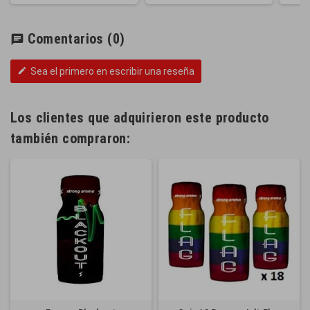
Comentarios
(0)
chat
Sea el primero en escribir una reseña
edit
Los clientes que adquirieron este producto
también compraron: