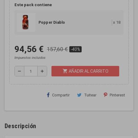
Este pack contiene
x
18
Popper Diablo
94,56 €
157,60 €
-40%
Impuestos incluidos
shopping_cart
remove
add
AÑADIR AL CARRITO
Compartir
Tuitear
Pinterest
Descripción