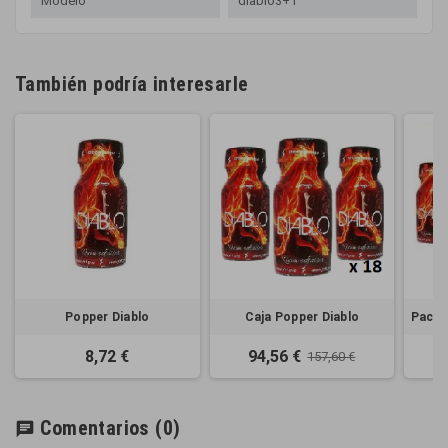
Modelo
diablo3+1
También podría interesarle
Popper Diablo
Caja Popper Diablo
Pack 
8,72 €
94,56 €
157,60 €
Comentarios
(0)
chat