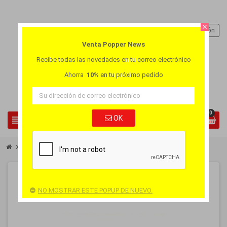
close
person
Iniciar sesión
Venta Popper News
Recibe todas las novedades en tu correo electrónico
Ahorra
10%
en tu próximo pedido
0
view_headline
OK
search
chevron_right
chevron_right
Paga 3 Lleva 4
Pack Popper Jolt Diablo 3+1
-25%
PACK
NO MOSTRAR ESTE POPUP DE NUEVO.