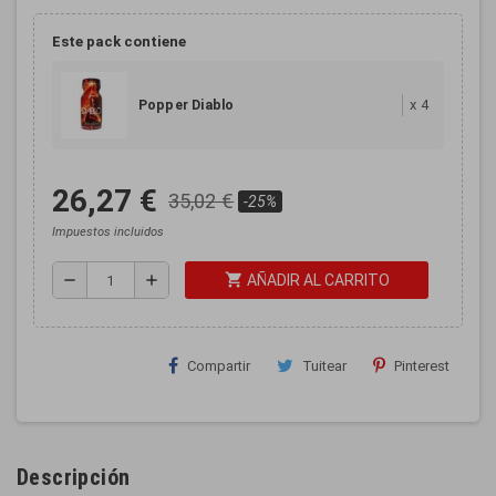
Este pack contiene
x
4
Popper Diablo
26,27 €
35,02 €
-25%
Impuestos incluidos
shopping_cart
remove
add
AÑADIR AL CARRITO
Compartir
Tuitear
Pinterest
Descripción