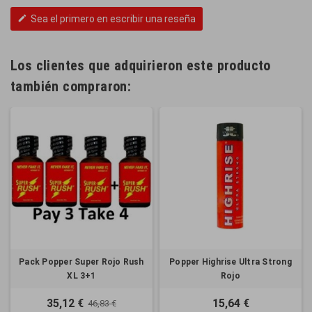
Sea el primero en escribir una reseña
edit
Los clientes que adquirieron este producto
también compraron:
Pack Popper Super Rojo Rush
Popper Highrise Ultra Strong
XL 3+1
Rojo
35,12 €
15,64 €
46,83 €